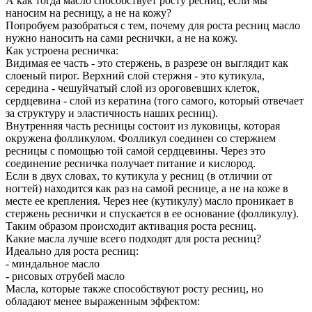
А как тогда масло способствует росту ресниц, если мы
наносим на ресницу, а не на кожу?
Попробуем разобраться с тем, почему для роста ресниц масло
нужно наносить на сами реснички, а не на кожу.
Как устроена ресничка:
Видимая ее часть - это стержень, в разрезе он выглядит как
слоеный пирог. Верхний слой стержня - это кутикула,
середина - чешуйчатый слой из ороговевших клеток,
сердцевина - слой из кератина (того самого, который отвечает
за структуру и эластичность наших ресниц).
Внутренняя часть ресницы состоит из луковицы, которая
окружена фолликулом. Фолликул соединен со стержнем
ресницы с помощью той самой сердцевины. Через это
соединение ресничка получает питание и кислород.
Если в двух словах, то кутикула у ресниц (в отличии от
ногтей) находится как раз на самой реснице, а не на коже в
месте ее крепления. Через нее (кутикулу) масло проникает в
стержень реснички и спускается в ее основание (фолликулу).
Таким образом происходит активация роста ресниц.
Какие масла лучше всего подходят для роста ресниц?
Идеально для роста ресниц:
- миндальное масло
- рисовых отрубей масло
Масла, которые также способствуют росту ресниц, но
обладают менее выраженным эффектом: